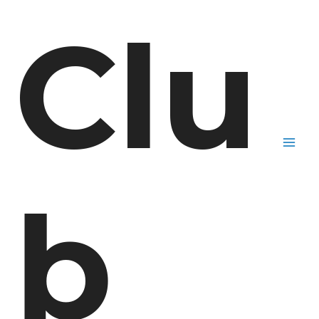
Clu
Mai
Men
b