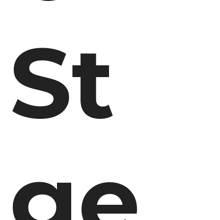
St
ge