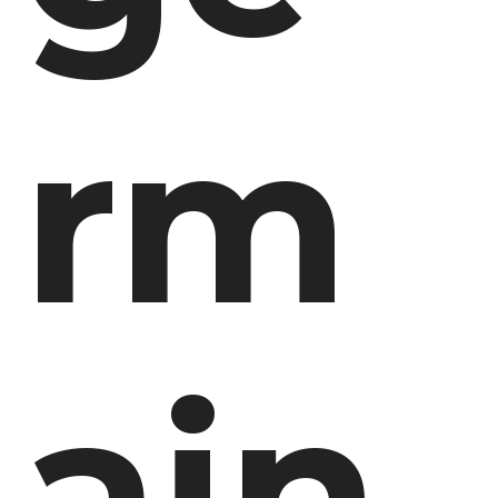
rm
ain